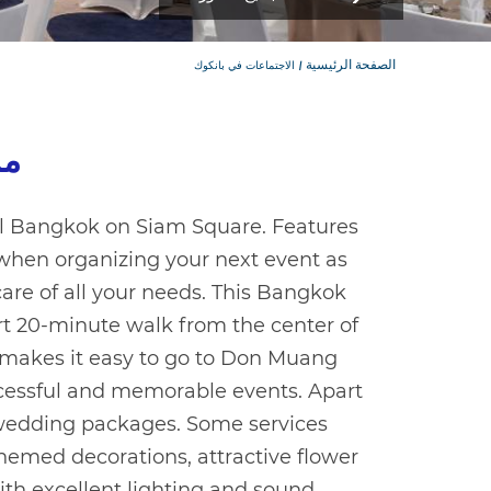
الصفحة الرئيسية
الاجتماعات في بانكوك
مزايا ALL ل
el Bangkok on Siam Square. Features
d when organizing your next event as
are of all your needs. This Bangkok
rt 20-minute walk from the center of
it makes it easy to go to Don Muang
ccessful and memorable events. Apart
 wedding packages. Some services
hemed decorations, attractive flower
ith excellent lighting and sound