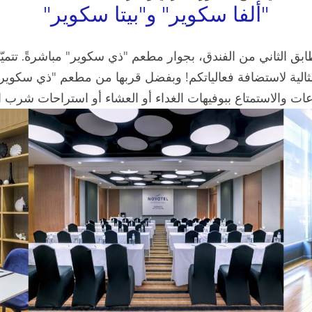
"ألفا سكوير" و"بيتا سكوير"
طابق الثاني من الفندق، بجوار مطعم "ذي سكوير" مباشرةً. تتميّز
ية لاستضافة فعالياتكم! وبفضل قربها من مطعم "ذي سكوير"، تُعد
عات والاستمتاع ببوفيهات الغداء أو العشاء أو استراحات شرب ا