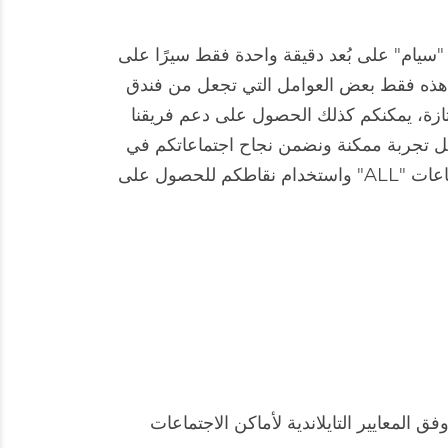
انكوك يعني أنه يمكنكم أنتم وضيوفكم التنقّل هنا بسهولة. تقع محطّة القطار المعلّق BTS في "سيام" على بُعد دقيقة واحدة فقط سيرًا على
. هذه فقط بعض العوامل التي تجعل من فندق
ممتازة، يمكنكم كذلك الحصول على دعم فريقنا
ضل تجربة ممكنة ونضمن نجاح اجتماعاتكم في
بانكوك. إذا كنتم من أعضاء "أكور"، يمكنكم الحصول على المزيد من النقاط بالحجز من خلال مخطّطي الاجتماعات "ALL" واستخدام نقاطكم للحصول على
المعايير التايلاندية لأماكن الاجتماعات