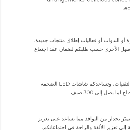
eq
ات الشركات الصغيرة أو الندوات أو فعاليات إطلاق منتجات جديدة.
تفاصيل الأخرى حسب طلبكم لضمان عقد اجتماع
ضمن لكم هذا الجناح تقديم تجربة غير مسبوقة في اجتماعاتكم. توفّر هذه القاعات الجديدة بالكامل أحدث التقنيات، وتساعدكم شاشات LED الضخمة
 يصل إلى 300 ضيف.
 سي ار يو" في الردهة المميّزة في طابق الردهة، وتتّسع لنحو 20 شخصًا، وتتميّز بجدار من النوافذ مما يساعد على تعزيز
إلى تعزيز الألفة والراحة في اجتماعاتكم.