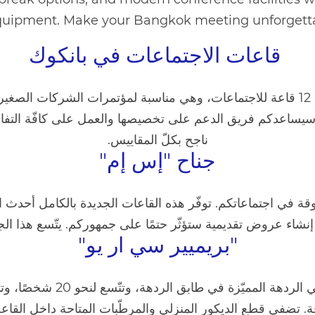
uipment. Make your Bangkok meeting unforgetta
قاعات الاجتماعات في بانكوك
يضمّ فندق "نوفوتيل بانكوك أون سيام سكوير" 12 قاعة للاجتماعات، وهي مناسبة لمؤتمر
م، سيساعدكم فريق الدعم على تخصيصها والعمل على كافّة ال
ناجح بكلّ المقاييس.
جناح "إس إم"
ء عروض تقديمية ستؤثّر حتمًا على جمهوركم. يتّسع هذا الجناح لما
"بريميير سي ار يو"
توجد قاعة الاجتماعات "بريميير
حة. تضفي قطع الديكور المنزلي والمرطّبات المتاحة داخل القاعة 