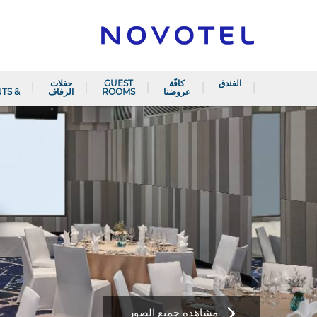
الفندق
كافّة
GUEST
حفلات
عروضنا
ROOMS
الزفاف
& RESTAURANTS
ا
مشاهدة جميع الصور