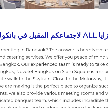
اجتماعكم المقبل في بانكوك
meeting in Bangkok
? The answer is here: Novot
 and catering services. We offer you peace of min
Bangkok. Our experienced team is ready to take c
 Bangkok, Novotel Bangkok on Siam Square is a sho
inute walk to the Skytrain. Close to the Motorway, 
e are making it the perfect place to organize su
nts, we also provide various meeting rooms and
dicated banquet team. which includes incredible t
break options, and modern conference facilities w