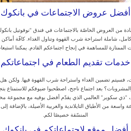
أفضل عروض الاجتماعات في بانكوك
ادة من العروض الخاصّة بالاجتماعات في فندق "نوفوتيل بانكوك
مل، شاملة استراحة شرب القهوة وتناول الغداء. كافّة أماكن ال
لممتازة للمساهمة في إنجاح اجتماعكم القادم. يمكننا استيعاب نحو 0
خدمات تقديم الطعام في اجتماعاتكم
اعات، فسيتم تضمين الغداء واستراحة شرب القهوة فيها. ولكن هل
والمشروبات؟ بعد اجتماع ناجح، اصطحبوا ضيوفكم للاستمتاع بت
 "ذي سكوير" العالمي الذي يقدّم أفضل بوفيه مع مجموعة مختا
عة واسعة من الأطباق التايلاندية والغربية الأصيلة، بالإضافة 
المنسّقة خصيصًا لكم.
أفضل موقع لاجتماعاتكم في بانكوك